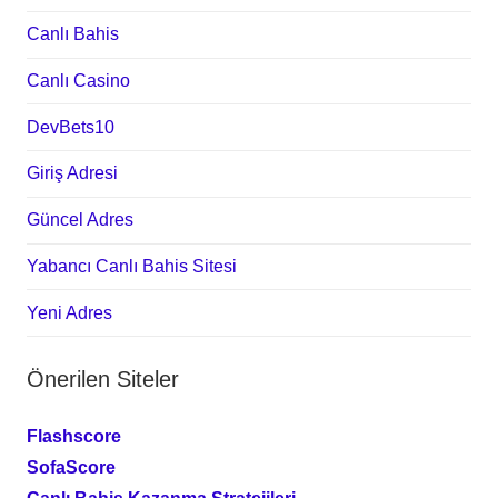
Canlı Bahis
Canlı Casino
DevBets10
Giriş Adresi
Güncel Adres
Yabancı Canlı Bahis Sitesi
Yeni Adres
Önerilen Siteler
Flashscore
SofaScore